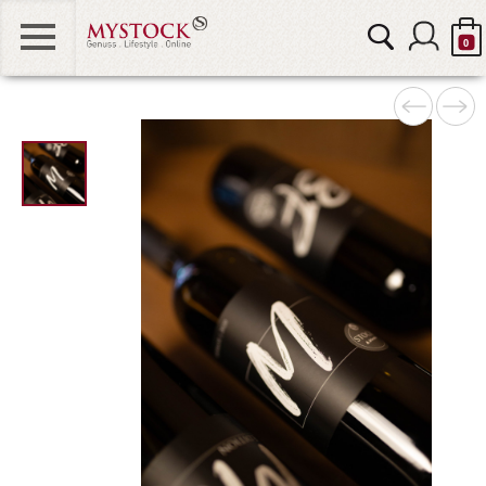
0
MOUNT STOCK
"
STOCK & FRIENDS
alt="STOCK
&
STOCK DIAMOND
FRIENDS
„Merlot“
STOCK KIDS & TEENS
0" />
STOCK HOME
GUTSCHEINE