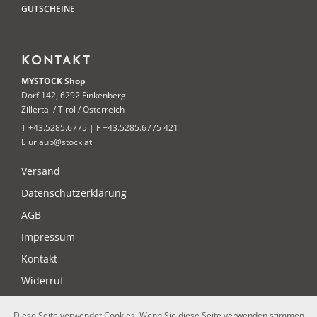
GUTSCHEINE
KONTAKT
MYSTOCK Shop
Dorf 142, 6292 Finkenberg
Zillertal / Tirol / Österreich
T +43.5285.6775 | F +43.5285.6775 421
E
urlaub@stock.at
Versand
Datenschutzerklärung
AGB
Impressum
Kontakt
Widerruf
Diese Seite verwendet Cookies. Wenn Sie diese Seite verwenden stimmen