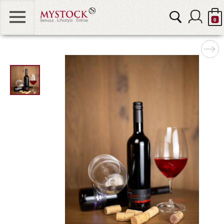
0
MOUNT STOCK
"
STOCK & FRIENDS
alt="MOUNT
STOCK
STOCK DIAMOND
Junior rot
0" />
STOCK KIDS & TEENS
STOCK HOME
GUTSCHEINE