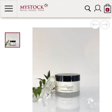
0
MOUNT STOCK
"
STOCK & FRIENDS
alt="STOCK
DIAMOND
STOCK DIAMOND
Bergkristall
Badesalz
STOCK KIDS & TEENS
0" />
STOCK HOME
GUTSCHEINE