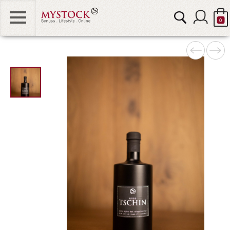
0
MOUNT STOCK
"
STOCK & FRIENDS
alt="STOCK
GIN 0" />
STOCK DIAMOND
STOCK KIDS & TEENS
STOCK HOME
GUTSCHEINE