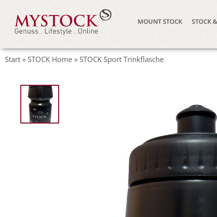
MOUNT STOCK
STOCK &
Start
»
STOCK Home
»
STOCK Sport Trinkflasche
"
alt="STOCK
Sport
Trinkflasche
0" />