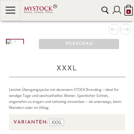
0
MOUNT STOCK
"
VORSCHAU
STOCK & FRIENDS
alt="XXXL
0" />
STOCK DIAMOND
XXXL
STOCK KIDS & TEENS
STOCK HOME
Leichte Übergangsjacke mit dezentem STOCK Branding – ideal für
windige Tage und wechselhaftes Wetter. Sportlicher Schnitt,
GUTSCHEINE
angenehm zu tragen und vielseitig einsetzbar – ob unterwegs, beim
Wandern oder im Alltag.
VARIANTEN: